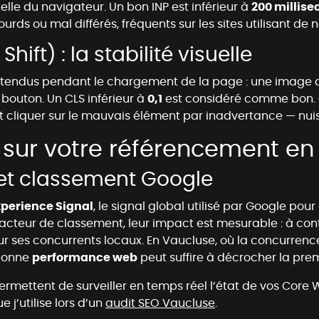
elle du navigateur. Un bon INP est inférieur à
200 millis
ourds ou mal différés, fréquents sur les sites utilisant d
ift) : la stabilité visuelle
ttendus pendant le chargement de la page : une image qui
 bouton. Un CLS inférieur à
0,1
est considéré comme bon. 
peut cliquer sur le mauvais élément par inadvertance — n
 sur votre référencement en
 et classement Google
perience Signal
, le signal global utilisé par Google pour
ul facteur de classement, leur impact est mesurable : à con
ur ses concurrents locaux. En Vaucluse, où la concurren
 bonne
performance web
peut suffire à décrocher la pre
rmettent de surveiller en temps réel l’état de vos Core We
e j’utilise lors d’un
audit SEO Vaucluse
.