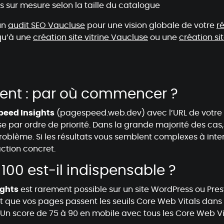
is sur mesure selon la taille du catalogue
un
audit SEO Vaucluse
pour une vision globale de votre
r
 qu’à une
création site vitrine Vaucluse
ou une
création s
lent : par où commencer ?
eed Insights
(pagespeed.web.dev) avec l’URL de votre pag
e par ordre de priorité. Dans la grande majorité des cas,
roblème. Si les résultats vous semblent complexes à inte
action concret.
00 est-il indispensable ?
ights
est rarement possible sur un site WordPress ou Pres
st que vos pages passent les seuils Core Web Vitals dans
. Un score de 75 à 90 en mobile avec tous les Core Web Vi