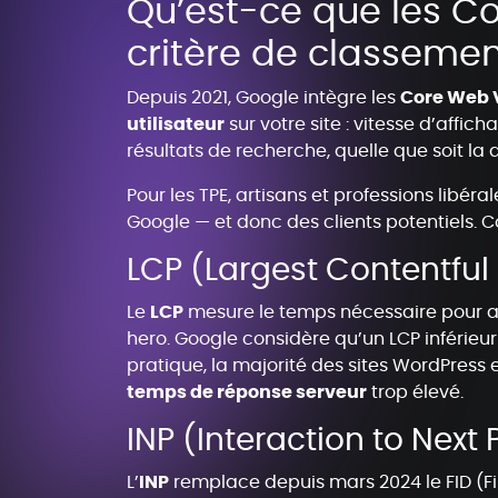
Qu’est-ce que les Co
critère de classemen
Depuis 2021, Google intègre les
Core Web V
utilisateur
sur votre site : vitesse d’affich
résultats de recherche, quelle que soit la 
Pour les TPE, artisans et professions libér
Google — et donc des clients potentiels. 
LCP (Largest Contentful 
Le
LCP
mesure le temps nécessaire pour aff
hero. Google considère qu’un LCP inférieu
pratique, la majorité des sites WordPress
temps de réponse serveur
trop élevé.
INP (Interaction to Next P
L’
INP
remplace depuis mars 2024 le FID (Firs