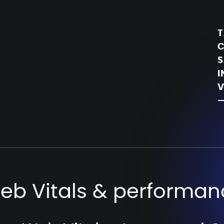
T
C
S
I
V
—
eb Vitals & performan