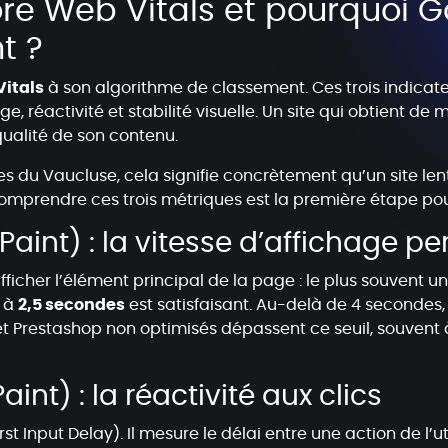
re Web Vitals et pourquoi Go
t ?
itals
à son algorithme de classement. Ces trois indicate
age, réactivité et stabilité visuelle. Un site qui obtient d
qualité de son contenu.
ales du Vaucluse, cela signifie concrètement qu’un site len
Comprendre ces trois métriques est la première étape pou
Paint) : la vitesse d’affichage p
icher l’élément principal de la page : le plus souvent un
r à
2,5 secondes
est satisfaisant. Au-delà de 4 secondes,
 et Prestashop non optimisés dépassent ce seuil, souvent
aint) : la réactivité aux clics
t Input Delay). Il mesure le délai entre une action de l’ut