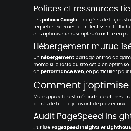
Polices et ressources t
Les
polices Google
chargées de façon stan
requêtes externes qui ralentissent l’affic
des optimisations simples à mettre en pl
Hébergement mutualis
Un
hébergement
partagé entrée de gamm
même si le reste du site est bien optimis
de
performance web
, en particulier pour
Comment j’optimise 
Mon approche est méthodique et mesurabl
points de blocage, avant de passer aux co
Audit PageSpeed Insight
J’utilise
PageSpeed Insights
et
Lighthou