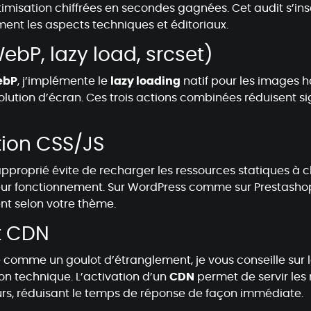
timisation chiffrées en secondes gagnées. Cet audit s’i
ment les aspects techniques et éditoriaux.
bP, lazy load, srcset)
ebP
, j’implémente le
lazy loading
natif pour les images hor
tion d’écran. Ces trois actions combinées réduisent sign
tion CSS/JS
pproprié évite de recharger les ressources statiques à c
r leur fonctionnement. Sur WordPress comme sur Prestashop
nt selon votre thème.
t CDN
 comme un goulot d’étranglement, je vous conseille sur le
on technique. L’activation d’un
CDN
permet de servir les
rs, réduisant le temps de réponse de façon immédiate.