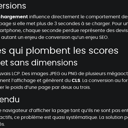
ersions
 chargement
influence directement le comportement des 
e page si elle met plus de 3 secondes à se charger. Pou
n smartphone, chaque seconde perdue représente des dev
 autant un enjeu de conversion qu’un enjeu SEO.
es qui plombent les scores
et sans dimensions
vais LCP. Des images JPEG ou PNG de plusieurs mégaoctet
ement l’affichage et génèrent du
CLS
. La conversion au f
er le poids d’une page par deux ou trois.
rendu
navigateur d’afficher la page tant qu’ils ne sont pas en
ctifs, ce problème est quasi systématique. La solution p
és.