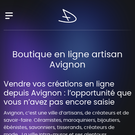
Skip
to
content
Boutique en ligne artisan
Avignon
Vendre vos créations en ligne
depuis Avignon : l’opportunité que
vous n’avez pas encore saisie
Avignon, c’est une ville d’artisans, de créateurs et de
savoir-faire. Céramistes, maroquiniers, bijoutiers,
ébénistes, savonniers, tisserands, créateurs de
mode… La ville intra-muros et ses alentours