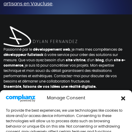
artisans en Vaucluse
.
Passionné par le
développement web
, je mets mes compétences de
développeur fullstack
à votre service pour créer des solutions sur
mesure. Que vous ayez besoin d'un
site vitrine
, d'un
blog
, d'un
site e-
commerce
, je suis là pour concrétiser vos projets. Mon expertise
technique et mon souci du détail garantissent des réalisations
performantes et esthétiques. Contactez-moi pour discuter de vos
besoins et démarrer une collaboration fructueuse.
Ensemble, faisons de vos idées une réalité digitale.
Manage Consent
Me contacter
To provide the best experiences, we use technologies like cookies to
store and/or access device information. Consenting to these
technologies will allow us to process data such as browsing
ACCUEIL
behavior or unique IDs on this site. Not consenting or withdrawing
MES PROJETS
consent, may adversely affect certain features and functions.